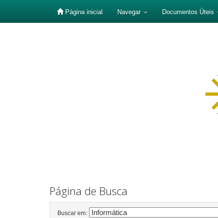
Página inicial
Navegar
Documentos Úteis
Skip
navigation
Página de Busca
Buscar em: