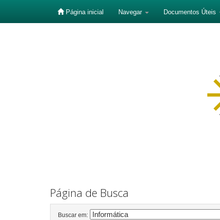
Página inicial
Navegar
Documentos Úteis
Skip
navigation
Página de Busca
Buscar em: