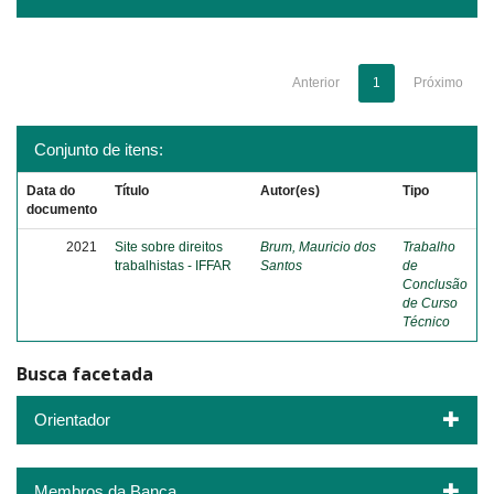
Anterior
1
Próximo
Conjunto de itens:
Data do
Título
Autor(es)
Tipo
documento
2021
Site sobre direitos
Brum, Mauricio dos
Trabalho
trabalhistas - IFFAR
Santos
de
Conclusão
de Curso
Técnico
Busca facetada
Orientador
Membros da Banca