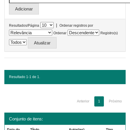
|
Resultados/Página
Ordenar registros por
Ordenar
Registro(s)
Resultado 1-1 de 1.
Anterior
1
Próximo
Conjunto de itens:
Data do
Título
Autor(es)
Tipo