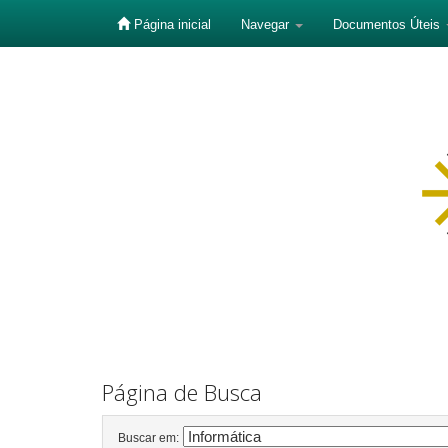
Página inicial
Navegar
Documentos Úteis
Skip
navigation
Página de Busca
Buscar em: