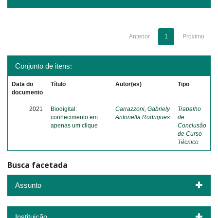
Anterior
1
Próximo
Conjunto de itens:
Data do
Título
Autor(es)
Tipo
documento
2021
Biodigital:
Carrazzoni, Gabriely
Trabalho
conhecimento em
Antonella Rodrigues
de
apenas um clique
Conclusão
de Curso
Técnico
Busca facetada
Assunto
Instituição