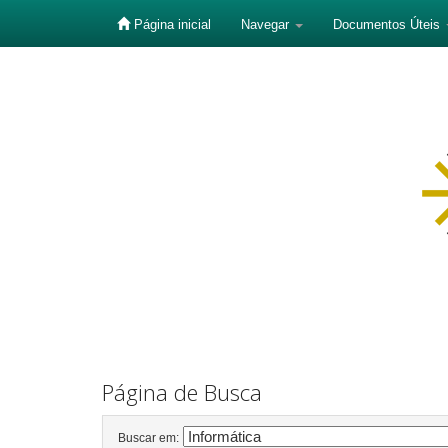
Página inicial
Navegar
Documentos Úteis
Skip
navigation
Página de Busca
Buscar em: