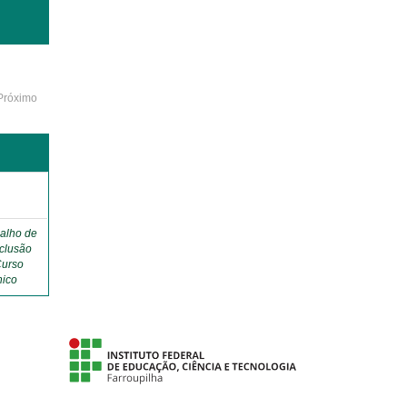
Próximo
o
alho de
clusão
Curso
nico