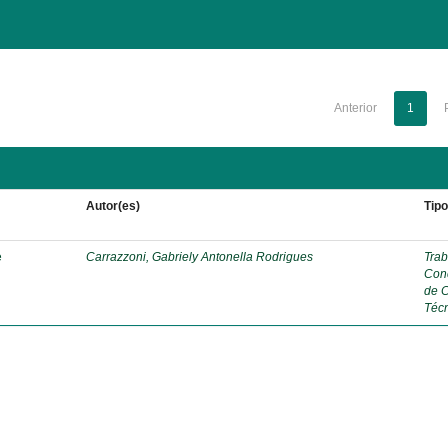
Anterior
1
Autor(es)
Tip
e
Carrazzoni, Gabriely Antonella Rodrigues
Trab
Con
de 
Téc