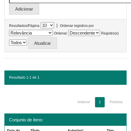
|
Resultados/Página
Ordenar registros por
Ordenar
Registro(s)
Resultado 1-1 de 1.
Anterior
1
Próximo
Conjunto de itens:
Data do
Título
Autor(es)
Tipo