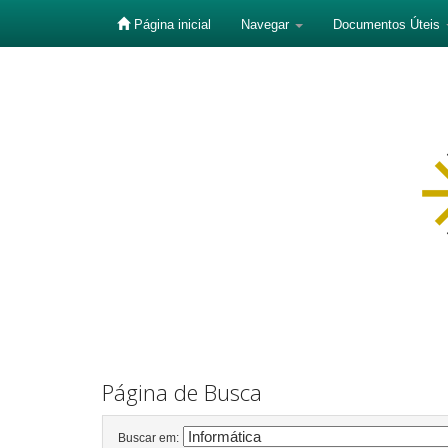
Página inicial
Navegar
Documentos Úteis
Skip
navigation
Página de Busca
Buscar em: