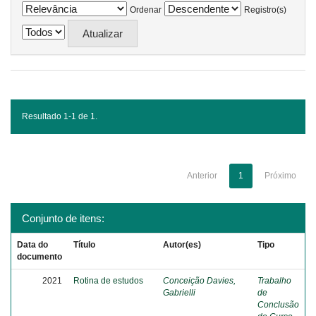
Ordenar
Registro(s)
Resultado 1-1 de 1.
Anterior
1
Próximo
Conjunto de itens:
Data do
Título
Autor(es)
Tipo
documento
2021
Rotina de estudos
Conceição Davies,
Trabalho
Gabrielli
de
Conclusão