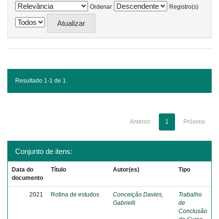
Ordenar
Registro(s)
Resultado 1-1 de 1.
Anterior
1
Próximo
Conjunto de itens:
Data do
Título
Autor(es)
Tipo
documento
2021
Rotina de estudos
Conceição Davies,
Trabalho
Gabrielli
de
Conclusão