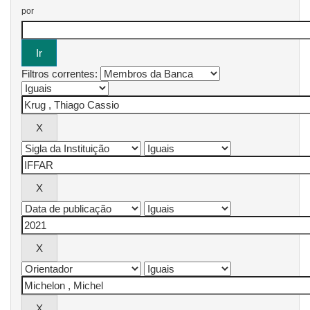
por
Filtros correntes: