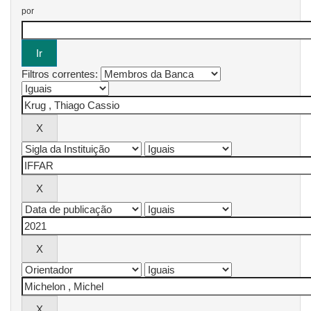
por
Filtros correntes: