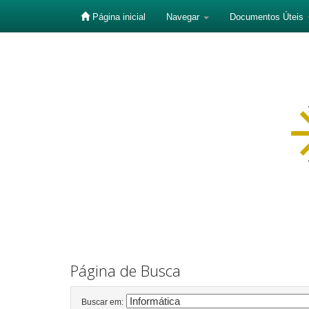
Página inicial
Navegar
Documentos Úteis
Skip
navigation
Página de Busca
Buscar em: