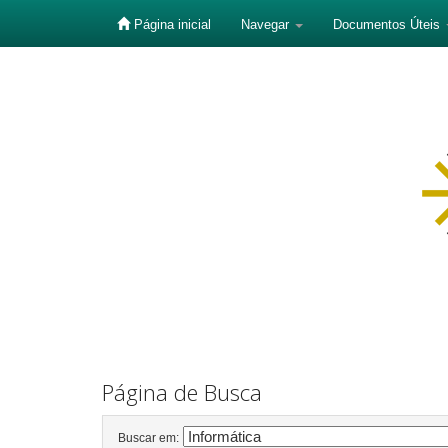
Página inicial
Navegar
Documentos Úteis
Skip
navigation
Página de Busca
Buscar em: