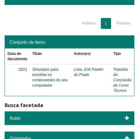
Anterior
1
Próximo
Conjunto de itens:
Data do
Título
Autor(es)
Tipo
documento
2021
Simulador para
Lima, Erik Poetini
Trabalho
escolher os
do Prado
de
componentes do seu
Conclusão
computador
de Curso
Técnico
Busca facetada
Autor
Orientador