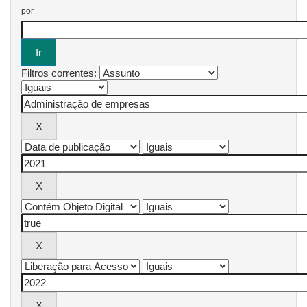
por
Filtros correntes: