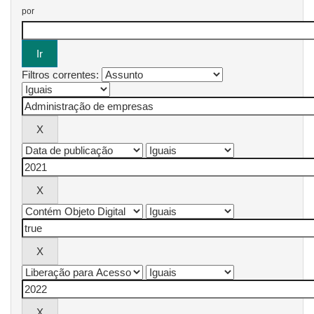
por
Filtros correntes: