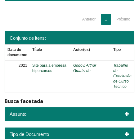
Anterior
1
Próximo
Conjunto de itens:
Data do
Título
Autor(es)
Tipo
documento
2021
Site para a empresa
Godoy, Arthur
Trabalho
hipercursos
Guarizi de
de
Conclusão
de Curso
Técnico
Busca facetada
Assunto
Tipo de Documento