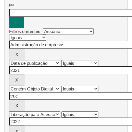
por
Filtros correntes: