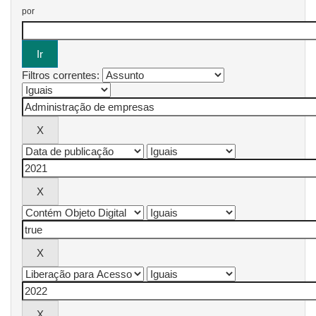
por
Filtros correntes: