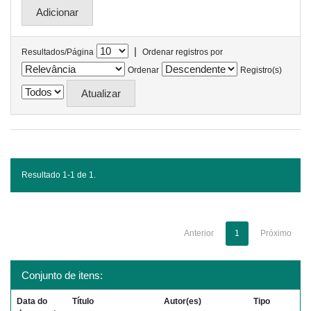
|
Resultados/Página
Ordenar registros por
Ordenar
Registro(s)
Resultado 1-1 de 1.
Anterior
1
Próximo
Conjunto de itens:
Data do
Título
Autor(es)
Tipo