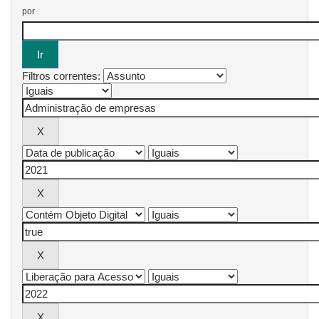
por
Filtros correntes: