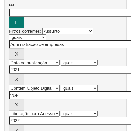
por
Filtros correntes: