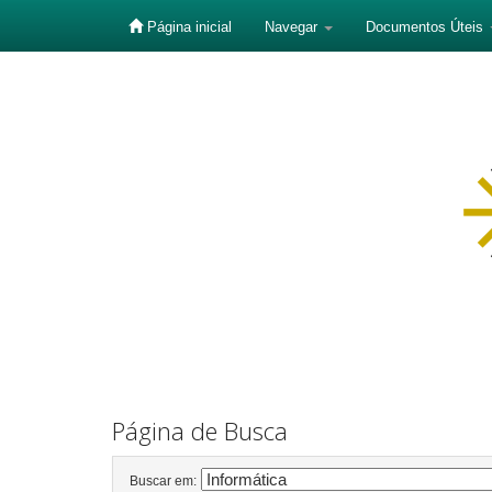
Página inicial
Navegar
Documentos Úteis
Skip
navigation
Página de Busca
Buscar em: