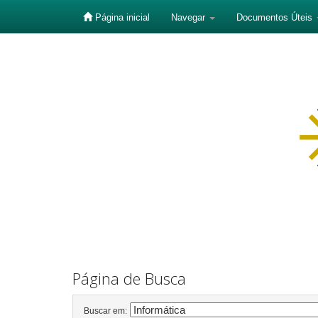
Página inicial
Navegar
Documentos Úteis
Skip
navigation
Página de Busca
Buscar em: