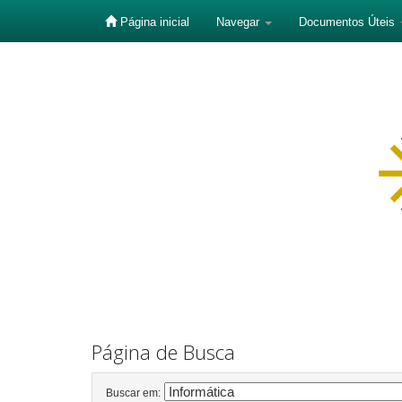
Página inicial
Navegar
Documentos Úteis
Skip
navigation
Página de Busca
Buscar em: