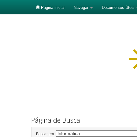
Página inicial
Navegar
Documentos Úteis
Skip
navigation
Página de Busca
Buscar em: