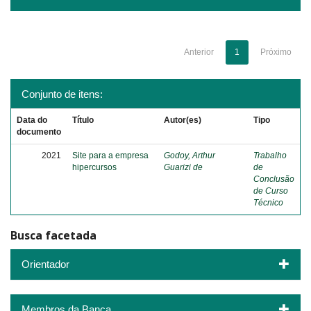
Anterior
1
Próximo
Conjunto de itens:
Data do
Título
Autor(es)
Tipo
documento
2021
Site para a empresa
Godoy, Arthur
Trabalho
hipercursos
Guarizi de
de
Conclusão
de Curso
Técnico
Busca facetada
Orientador
Membros da Banca