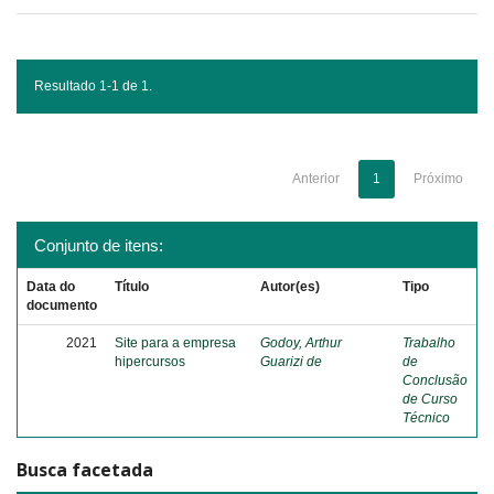
Resultado 1-1 de 1.
Anterior
1
Próximo
Conjunto de itens:
Data do
Título
Autor(es)
Tipo
documento
2021
Site para a empresa
Godoy, Arthur
Trabalho
hipercursos
Guarizi de
de
Conclusão
de Curso
Técnico
Busca facetada