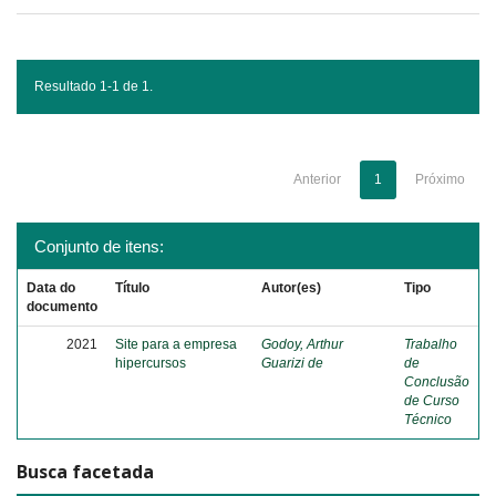
Resultado 1-1 de 1.
Anterior
1
Próximo
Conjunto de itens:
Data do
Título
Autor(es)
Tipo
documento
2021
Site para a empresa
Godoy, Arthur
Trabalho
hipercursos
Guarizi de
de
Conclusão
de Curso
Técnico
Busca facetada