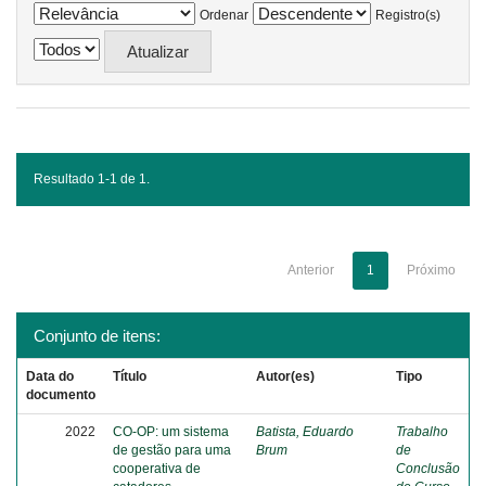
Ordenar
Registro(s)
Resultado 1-1 de 1.
Anterior
1
Próximo
Conjunto de itens:
Data do
Título
Autor(es)
Tipo
documento
2022
CO-OP: um sistema
Batista, Eduardo
Trabalho
de gestão para uma
Brum
de
cooperativa de
Conclusão