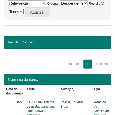
Ordenar
Registro(s)
Resultado 1-1 de 1.
Anterior
1
Próximo
Conjunto de itens:
Data do
Título
Autor(es)
Tipo
documento
2022
CO-OP: um sistema
Batista, Eduardo
Trabalho
de gestão para uma
Brum
de
cooperativa de
Conclusão