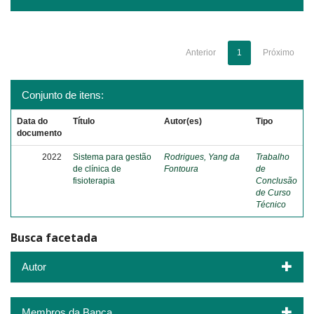
Anterior
1
Próximo
Conjunto de itens:
Data do
Título
Autor(es)
Tipo
documento
2022
Sistema para gestão
Rodrigues, Yang da
Trabalho
de clínica de
Fontoura
de
fisioterapia
Conclusão
de Curso
Técnico
Busca facetada
Autor
Membros da Banca