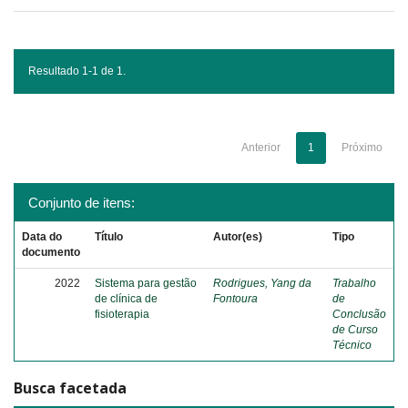
Resultado 1-1 de 1.
Anterior
1
Próximo
Conjunto de itens:
Data do
Título
Autor(es)
Tipo
documento
2022
Sistema para gestão
Rodrigues, Yang da
Trabalho
de clínica de
Fontoura
de
fisioterapia
Conclusão
de Curso
Técnico
Busca facetada