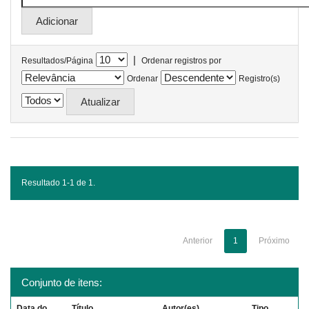
|
Resultados/Página
Ordenar registros por
Ordenar
Registro(s)
Resultado 1-1 de 1.
Anterior
1
Próximo
Conjunto de itens:
Data do
Título
Autor(es)
Tipo