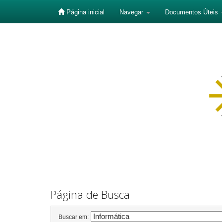
Página inicial
Navegar
Documentos Úteis
Skip
navigation
Página de Busca
Buscar em: