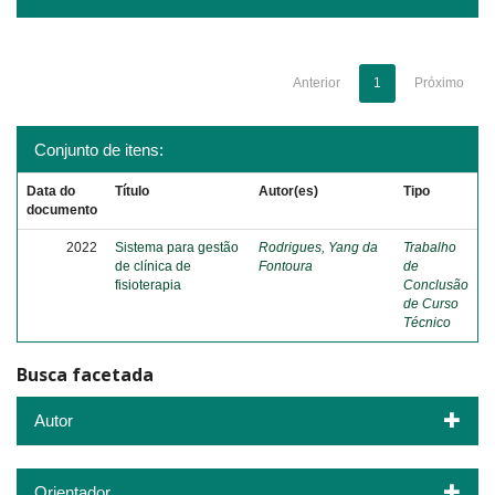
Anterior
1
Próximo
Conjunto de itens:
Data do
Título
Autor(es)
Tipo
documento
2022
Sistema para gestão
Rodrigues, Yang da
Trabalho
de clínica de
Fontoura
de
fisioterapia
Conclusão
de Curso
Técnico
Busca facetada
Autor
Orientador