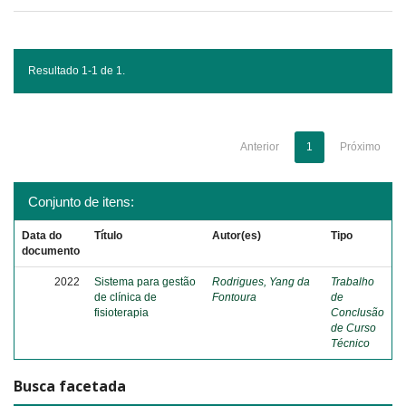
Resultado 1-1 de 1.
Anterior
1
Próximo
Conjunto de itens:
Data do
Título
Autor(es)
Tipo
documento
2022
Sistema para gestão
Rodrigues, Yang da
Trabalho
de clínica de
Fontoura
de
fisioterapia
Conclusão
de Curso
Técnico
Busca facetada