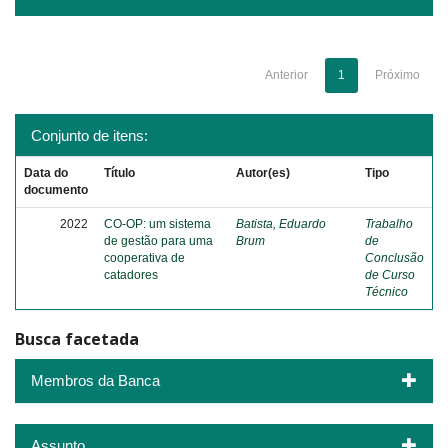
Anterior
1
Próximo
Conjunto de itens:
Data do
Título
Autor(es)
Tipo
documento
2022
CO-OP: um sistema
Batista, Eduardo
Trabalho
de gestão para uma
Brum
de
cooperativa de
Conclusão
catadores
de Curso
Técnico
Busca facetada
Membros da Banca
Assunto