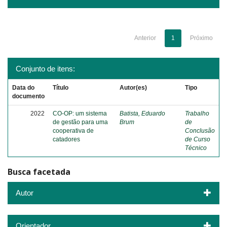
Anterior
1
Próximo
Conjunto de itens:
Data do
Título
Autor(es)
Tipo
documento
2022
CO-OP: um sistema
Batista, Eduardo
Trabalho
de gestão para uma
Brum
de
cooperativa de
Conclusão
catadores
de Curso
Técnico
Busca facetada
Autor
Orientador