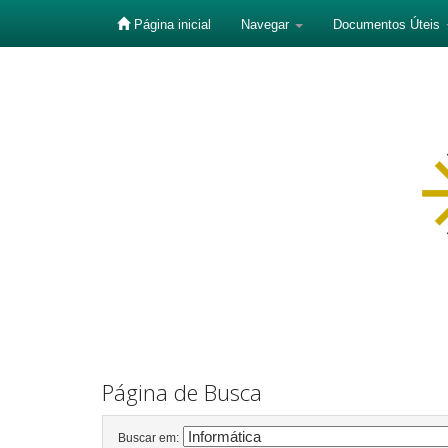
Página inicial
Navegar
Documentos Úteis
Skip
navigation
Página de Busca
Buscar em: