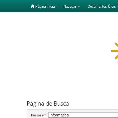
Página inicial
Navegar
Documentos Úteis
Skip
navigation
Página de Busca
Buscar em: