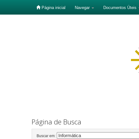
Página inicial
Navegar
Documentos Úteis
Skip
navigation
Página de Busca
Buscar em: