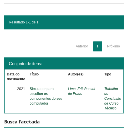
Resultado 1-1 de 1.
Anterior
1
Próximo
Conjunto de itens:
Data do
Título
Autor(es)
Tipo
documento
2021
Simulador para
Lima, Erik Poetini
Trabalho
escolher os
do Prado
de
componentes do seu
Conclusão
computador
de Curso
Técnico
Busca facetada