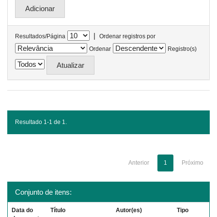
|
Resultados/Página
Ordenar registros por
Ordenar
Registro(s)
Resultado 1-1 de 1.
Anterior
1
Próximo
Conjunto de itens:
Data do
Título
Autor(es)
Tipo