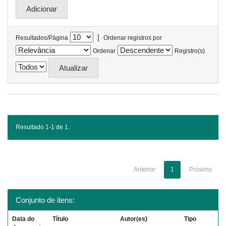
|
Resultados/Página
Ordenar registros por
Ordenar
Registro(s)
Resultado 1-1 de 1.
Anterior
1
Próximo
Conjunto de itens:
Data do
Título
Autor(es)
Tipo