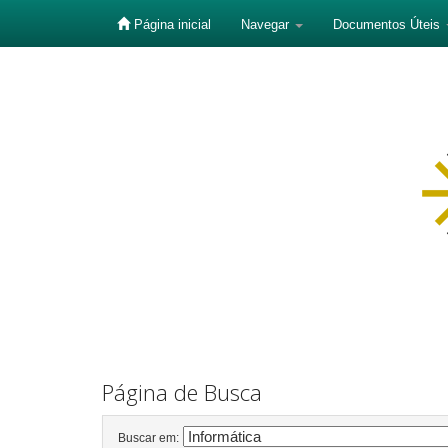
Página inicial
Navegar
Documentos Úteis
Skip
navigation
Página de Busca
Buscar em: