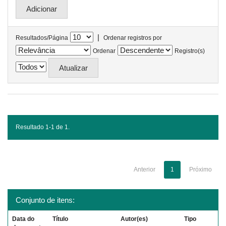
|
Resultados/Página
Ordenar registros por
Ordenar
Registro(s)
Resultado 1-1 de 1.
Anterior
1
Próximo
Conjunto de itens:
Data do
Título
Autor(es)
Tipo