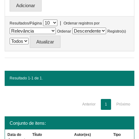
|
Resultados/Página
Ordenar registros por
Ordenar
Registro(s)
Resultado 1-1 de 1.
Anterior
1
Próximo
Conjunto de itens:
Data do
Título
Autor(es)
Tipo