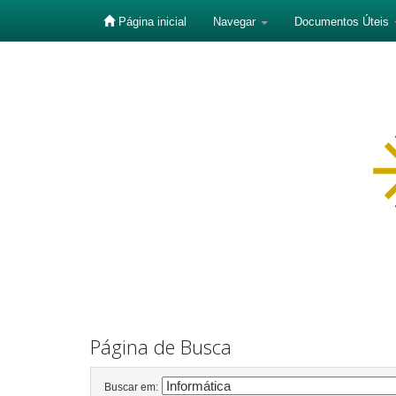
Página inicial
Navegar
Documentos Úteis
Skip
navigation
Página de Busca
Buscar em: