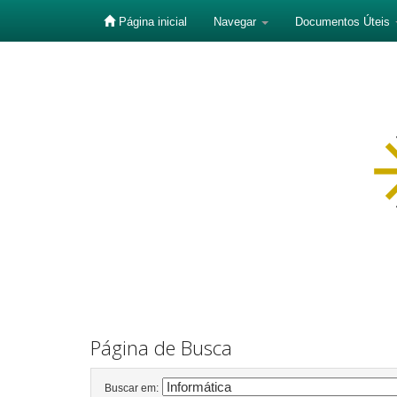
Página inicial
Navegar
Documentos Úteis
Skip
navigation
Página de Busca
Buscar em: